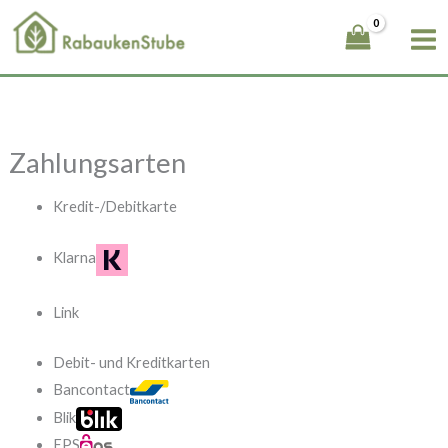
Zum
Inhalt
springen
Zahlungsarten
Kredit-/Debitkarte
Klarna
Link
Debit- und Kreditkarten
Bancontact
Blik
EPS