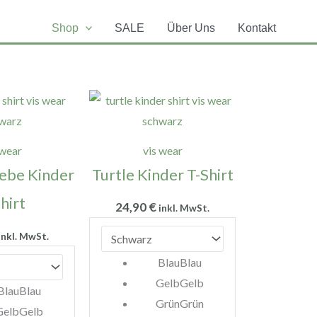
Shop
SALE
Über Uns
Kontakt
 wear
vis wear
iebe Kinder
Turtle Kinder T-Shirt
hirt
24,90
€
inkl. MwSt.
inkl. MwSt.
Blau
Blau
Gelb
Gelb
Blau
Blau
Grün
Grün
Gelb
Gelb