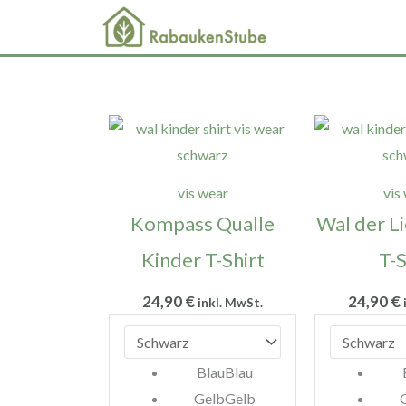
Zum
Inhalt
springen
vis wear
vis
Kompass Qualle
Wal der L
Kinder T-Shirt
T-S
24,90
€
24,90
€
inkl. MwSt.
Blau
Blau
Gelb
Gelb