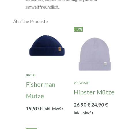
umweltfreundlich.
Ähnliche Produkte
Ursprünglicher
Aktueller
↓ 7%
Preis
Preis
war:
ist:
26,90 €
24,90 €.
mate
vis wear
Fisherman
Hipster Mütze
Mütze
26,90
€
24,90
€
19,90
€
inkl. MwSt.
inkl. MwSt.