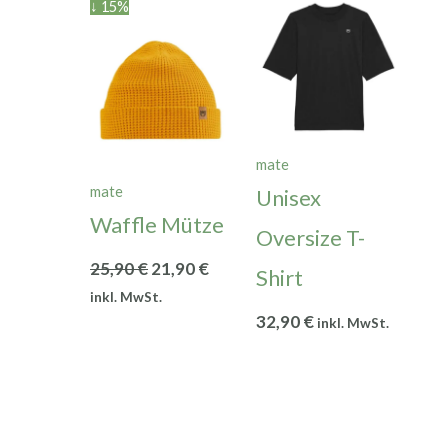
Ursprünglicher
Aktueller
↓ 15%
Preis
Preis
war:
ist:
25,90 €
21,90 €.
mate
mate
Unisex
Waffle Mütze
Oversize T-
25,90
€
21,90
€
Shirt
inkl. MwSt.
32,90
€
inkl. MwSt.