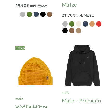
Mütze
19,90
€
inkl. MwSt.
21,90
€
inkl. MwSt.
Ursprünglicher
Aktueller
↓ 15%
Preis
Preis
war:
ist:
25,90 €
21,90 €.
mate
mate
Mate – Premium
Waffle Mütze