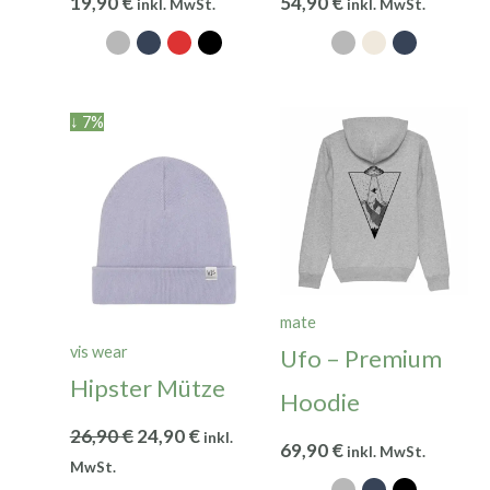
19,90
€
54,90
€
inkl. MwSt.
inkl. MwSt.
Ursprünglicher
Aktueller
↓ 7%
Preis
Preis
war:
ist:
26,90 €
24,90 €.
mate
vis wear
Ufo – Premium
Hipster Mütze
Hoodie
26,90
€
24,90
€
inkl.
69,90
€
inkl. MwSt.
MwSt.